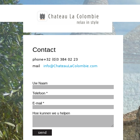
Contact
phone
+32 (0)3 384 02 23
mail
info@ChateauLaColombie.com
Uw Naam
Telefoon
*
E-mail
*
Hoe kunnen we u helpen
Verticale tabs